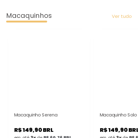
Macaquinhos
Ver tudo
Macaquinho Serena
Macaquinho Solo
R$ 149,90 BRL
R$ 149,90 BR
em até
3x
de
R$ 60,76 BRL
em até
3x
de
R$ 