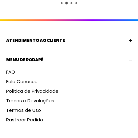
ATENDIMENTO AO CLIENTE
Email:
lojaallin1@gmail.com
MENU DE RODAPÉ
WhatsApp:
+55 (27) 9 9743-4944
FAQ
Cnpj:
60.391.807/0001-24
Fale Conosco
Endereço:
Rua Romero Lofego Botelho, 40, Praia
da Costa, Vila Velha
Política de Privacidade
Trocas e Devoluções
Termos de Uso
Rastrear Pedido