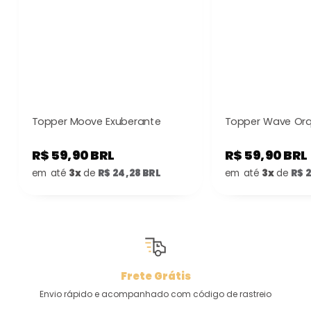
Topper Moove Exuberante
Topper Wave Or
R$ 59,90 BRL
R$ 59,90 BRL
em até
3x
de
R$ 24,28 BRL
em até
3x
de
R$ 
Frete Grátis
Envio rápido e acompanhado com código de rastreio