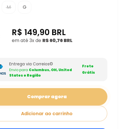
M
G
R$ 149,90 BRL
:
em até 3x de
R$ 60,76 BRL
Entrega via Correios©
Frete
Envio para
Columbus, OH, United
Grátis
States e Região
Comprar agora
Adicionar ao carrinho