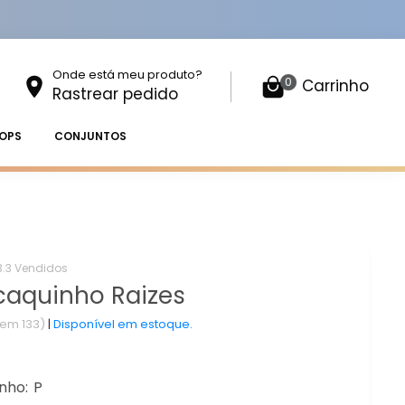
Onde está meu produto?
0
Carrinho
Rastrear pedido
OPS
CONJUNTOS
3.3 Vendidos
aquinho Raizes
tem 133)
|
Disponível em estoque.
nho:
P