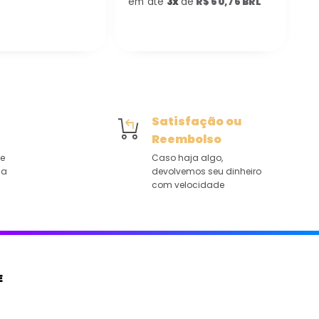
em até
3x
de
R$ 60,76 BRL
Satisfação ou
Reembolso
de
Caso haja algo,
 a
devolvemos seu dinheiro
com velocidade
E