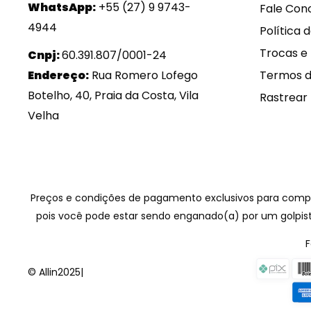
WhatsApp:
+55 (27) 9 9743-
Fale Con
4944
Política 
Trocas e
Cnpj:
60.391.807/0001-24
Termos d
Endereço:
Rua Romero Lofego
Botelho, 40, Praia da Costa, Vila
Rastrear
Velha
Preços e condições de pagamento exclusivos para compras
pois você pode estar sendo enganado(a) por um golpis
© Allin2025
|