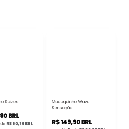
o Raizes
Macaquinho Wave
M
Sensação
,90 BRL
R
R$ 149,90 BRL
de
R$ 60,76 BRL
e