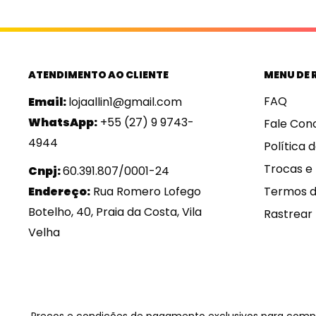
ATENDIMENTO AO CLIENTE
MENU DE 
FAQ
Email:
lojaallin1@gmail.com
WhatsApp:
+55 (27) 9 9743-
Fale Con
4944
Política 
Trocas e
Cnpj:
60.391.807/0001-24
Termos d
Endereço:
Rua Romero Lofego
Botelho, 40, Praia da Costa, Vila
Rastrear
Velha