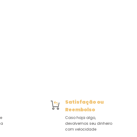
Satisfação ou
Reembolso
de
Caso haja algo,
 a
devolvemos seu dinheiro
com velocidade