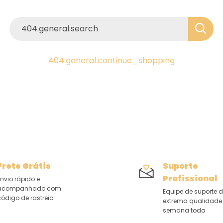
404.general.search
404.general.continue_shopping
Frete Grátis
Suporte
Profissional
nvio rápido e
acompanhado com
Equipe de suporte 
ódigo de rastreio
extrema qualidade
semana toda